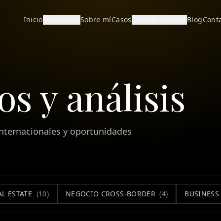
Inicio
Servicios
Sobre mí
Casos
Confían en mí
Blog
Cont
s y análisis
nternacionales y oportunidades
AL ESTATE
(
10
)
NEGOCIO CROSS-BORDER
(
4
)
BUSINESS