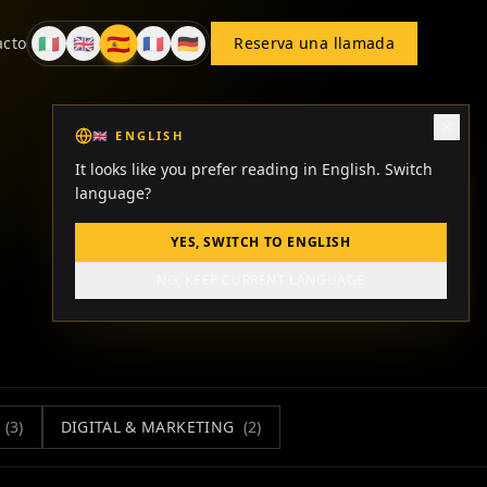
🇪🇸
🇮🇹
🇬🇧
🇫🇷
🇩🇪
acto
Reserva una llamada
ES
IT
EN
FR
DE
🇬🇧
ENGLISH
It looks like you prefer reading in English. Switch
language?
YES, SWITCH TO ENGLISH
NO, KEEP CURRENT LANGUAGE
(
3
)
DIGITAL & MARKETING
(
2
)