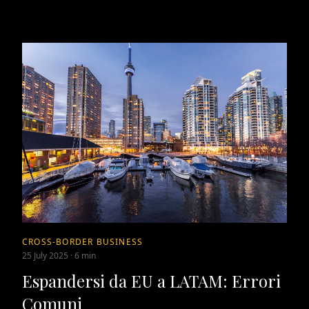
CROSS-BORDER BUSINESS
25 July 2025
·
6 min
Espandersi da EU a LATAM: Errori
Comuni