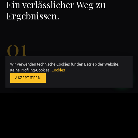
Ein verlässlicher Weg zu
Ergebnissen.
01
Europa & Asia
+39 349 117 7007
LATAM & USA
Wir verwenden technische Cookies für den Betrieb der Website.
Discovery
+51 964 243 686
Keine Profiling-Cookies.
Cookies
Tiefenanalyse von Kontext, Zielen und kritischen Themen.
AKZEPTIEREN
02
KOSTENLOSE BERATUNG BUCHEN
Strategie
Maßgeschneiderter Aktionsplan auf Basis realer Daten und
Prioritäten.