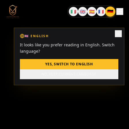
🇩🇪
🇮🇹
🇬🇧
🇪🇸
🇫🇷
DE
IT
EN
ES
FR
🇬🇧
ENGLISH
It looks like you prefer reading in English. Switch
language?
YES, SWITCH TO ENGLISH
NO, KEEP CURRENT LANGUAGE