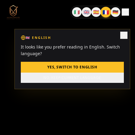
🇫🇷
🇮🇹
🇬🇧
🇪🇸
🇩🇪
FR
IT
EN
ES
DE
🇬🇧
ENGLISH
It looks like you prefer reading in English. Switch
language?
YES, SWITCH TO ENGLISH
NO, KEEP CURRENT LANGUAGE