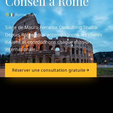
Conseil à Rome
🇮🇹
Rome
,
Italy
Siège de Mauro Ferrante Consulting Studio.
Depuis Rome nous accompagnons les clients
italiens et coordonnons chaque mission
internationale.
Réserver une consultation gratuite