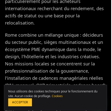
particulièrement pour les acheteurs
internationaux recherchant du rendement, des
actifs de statut ou une base pour la
relocalisation.
Rome combine un mélange unique : décideurs
du secteur public, sièges multinationaux et un
écosystème PME dynamique dans la mode, le
design, l'hôtellerie et les industries créatives.
Nos missions locales se concentrent sur la
professionnalisation de la gouvernance,
Europa & Asia
l'installation de cadences managériales réelles
+39 349 117 7007
(P&L mensuel, OKR trimestriels, cadence board)
LATAM & USA
Nous utilisons des cookies techniques pour le fonctionnement du
et la reconstruction de moteurs marketing
+51 964 243 686
site. Aucun cookie de profilage.
Cookies
conçus pour un monde offline.
ACCEPTER