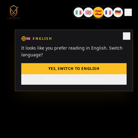
🇪🇸
🇮🇹
🇬🇧
🇫🇷
🇩🇪
ES
IT
EN
FR
DE
🇬🇧
ENGLISH
It looks like you prefer reading in English. Switch
language?
YES, SWITCH TO ENGLISH
NO, KEEP CURRENT LANGUAGE