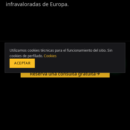
infravaloradas de Europa.
Europa & Asia
+39 349 117 7007
LATAM & USA
Utilizamos cookies técnicas para el funcionamiento del sitio. Sin
+51 964 243 686
¿Quieres comentarlo?
cookies de perfilado.
Cookies
ACEPTAR
Reserva una consulta gratuita
RESERVA UNA CONSULTA GRATUITA
Sigue leyendo