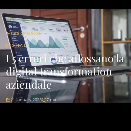
Tutti gli articoli
DIGITAL
I 5 errori che affossano la
digital transformation
aziendale
21 January 2025
7 min