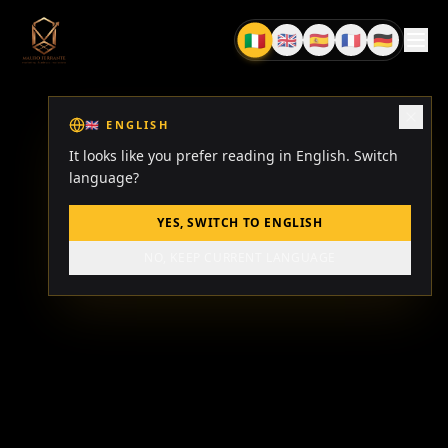
🇮🇹
🇬🇧
🇪🇸
🇫🇷
🇩🇪
IT
EN
ES
FR
DE
🇬🇧
ENGLISH
It looks like you prefer reading in English. Switch
language?
YES, SWITCH TO ENGLISH
NO, KEEP CURRENT LANGUAGE