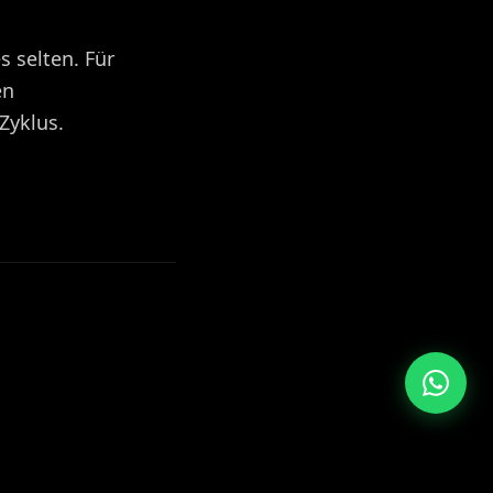
 selten. Für
en
Zyklus.
Europa & Asia
+39 349 117 7007
LATAM & USA
+51 964 243 686