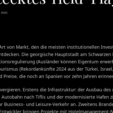
 min
Art von Markt, den die meisten institutionellen Inves
entdecken. Die georgische Hauptstadt am Schwarzen 
titionsregulierung (Ausländer können Eigentum erwer
rismus (Rekordankünfte 2024 aus der Türkei, Israel
d Preise, die noch an Spanien vor zehn Jahren erinne
nvergieren. Erstens die Infrastruktur: der Ausbau des
e Autobahn nach Tiflis und der modernisierte Hafen 
r Business- und Leisure-Verkehr an. Zweitens Brand
 Entwickler bringen Projekte mit Hotelmanagement-N