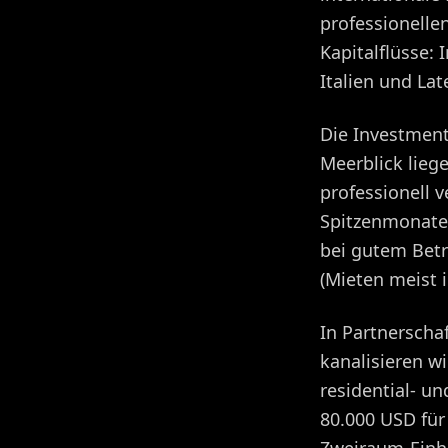
professionelle
Kapitalflüsse
Italien und La
Die Investment
Meerblick lieg
professionell 
Spitzenmonaten
bei gutem Betr
(Mieten meist 
In Partnersch
kanalisieren w
residential- un
80.000 USD für