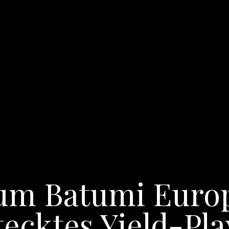
um Batumi Euro
tecktes Yield-Play