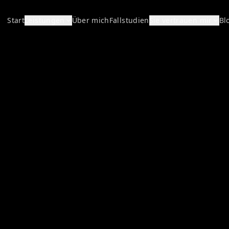
Start
Leistungen
Über mich
Fallstudien
Sie vertrauen mir
Bl