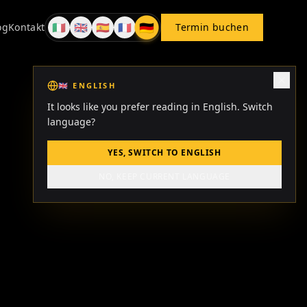
🇩🇪
🇮🇹
🇬🇧
🇪🇸
🇫🇷
og
Kontakt
Termin buchen
DE
IT
EN
ES
FR
🇬🇧
ENGLISH
It looks like you prefer reading in English. Switch
language?
YES, SWITCH TO ENGLISH
NO, KEEP CURRENT LANGUAGE