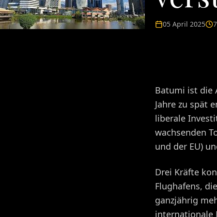
05 April 2025
7
Batumi ist die 
Jahre zu spät 
liberale Inves
wachsenden Tou
und der EU) un
Drei Kräfte ko
Flughafens, di
ganzjährig meh
internationale