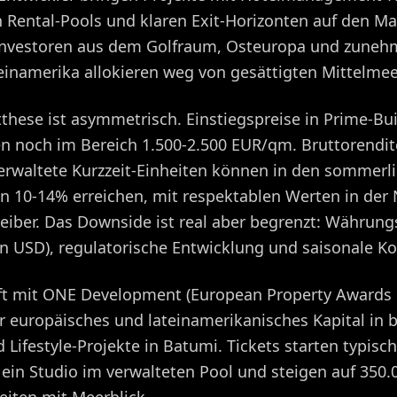
n Rental-Pools und klaren Exit-Horizonten auf den Mar
: Investoren aus dem Golfraum, Osteuropa und zune
teinamerika allokieren weg von gesättigten Mittelme
these ist asymmetrisch. Einstiegspreise in Prime-Bui
en noch im Bereich 1.500-2.500 EUR/qm. Bruttorendit
verwaltete Kurzzeit-Einheiten können in den sommerl
 10-14% erreichen, mit respektablen Werten in der
eiber. Das Downside ist real aber begrenzt: Währun
in USD), regulatorische Entwicklung und saisonale Ko
aft mit ONE Development (European Property Awards
ir europäisches und lateinamerikanisches Kapital in 
d Lifestyle-Projekte in Batumi. Tickets starten typisc
 ein Studio im verwalteten Pool und steigen auf 350.