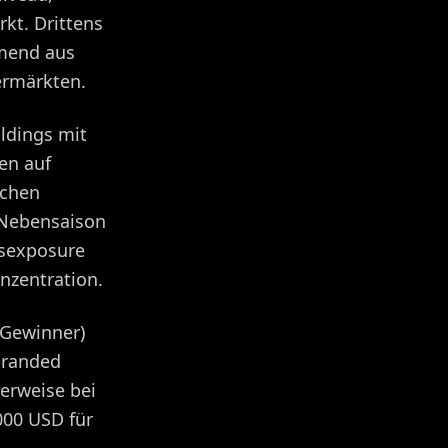
kt. Drittens
hmend aus
ermärkten.
ldings mit
en auf
ichen
 Nebensaison
gsexposure
nzentration.
 Gewinner)
branded
herweise bei
000 USD für