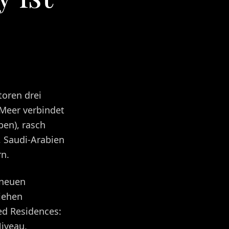
toren drei
Meer verbindet
ben), rasch
, Saudi-Arabien
rn.
 neuen
ziehen
ed Residences:
iveau,