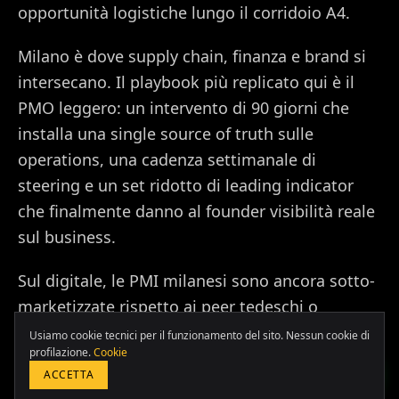
opportunità logistiche lungo il corridoio A4.
Milano è dove supply chain, finanza e brand si
intersecano. Il playbook più replicato qui è il
PMO leggero: un intervento di 90 giorni che
installa una single source of truth sulle
operations, una cadenza settimanale di
steering e un set ridotto di leading indicator
che finalmente danno al founder visibilità reale
sul business.
Europa & Asia
Sul digitale, le PMI milanesi sono ancora sotto-
+39 349 117 7007
marketizzate rispetto ai peer tedeschi o
LATAM & USA
olandesi. Ricostruiamo il posizionamento del
Usiamo cookie tecnici per il funzionamento del sito. Nessun cookie di
+51 964 243 686
profilazione.
Cookie
brand, ridisegnamo i sales funnel e installiamo
ACCETTA
un'attribuzione corretta prima di scalare