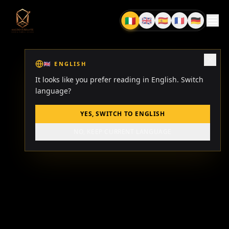
🇮🇹
🇬🇧
🇪🇸
🇫🇷
🇩🇪
IT
EN
ES
FR
DE
🇬🇧
ENGLISH
It looks like you prefer reading in English. Switch
language?
YES, SWITCH TO ENGLISH
NO, KEEP CURRENT LANGUAGE