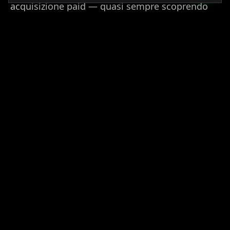
acquisizione paid — quasi sempre scoprendo
che il 20-30% dello storico ad spend stava
PRENOTA UNA CONSULENZA GRATUITA
bruciando su audience sbagliate.
Il real estate a Milano è il più istituzionale
d'Italia. Supportiamo family office su plays
residenziali value-add a Porta Romana, Isola e
nel corridoio dei Navigli, dove i rendimenti 2025
su monolocali gestiti professionalmente si
aggirano ancora sul 5-7% netto.
COSA È INCLUSO
Operational Excellence
Digital Transformation