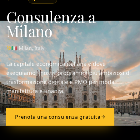
Consulenza a
Milano
🇮🇹
Milan
,
Italy
La capitale economica italiana è dove
eseguiamo i nostri programmi più ambiziosi di
trasformazione digitale e PMO per moda,
manifattura e finanza.
Prenota una consulenza gratuita